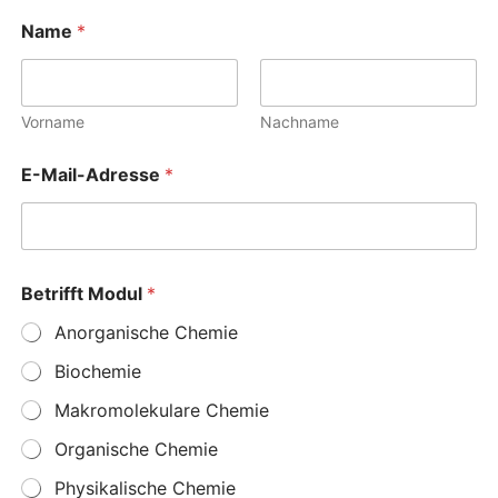
Name
*
Vorname
Nachname
E
E-Mail-Adresse
*
-
M
a
i
l
-
Betrifft Modul
*
A
d
Anorganische Chemie
r
e
Biochemie
s
Makromolekulare Chemie
s
e
Organische Chemie
N
a
Physikalische Chemie
c