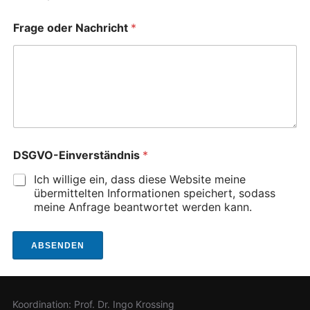
h
r
Frage oder Nachricht
*
i
c
h
t
F
r
a
g
e
DSGVO-Einverständnis
*
Ich willige ein, dass diese Website meine
übermittelten Informationen speichert, sodass
meine Anfrage beantwortet werden kann.
ABSENDEN
Koordination: Prof. Dr. Ingo Krossing